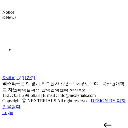
Notice
&News
NOTICE
2022.09.13
자세히 보러가기
넥스티리얼즈 홈페
넥스티리얼즈
경기도 수원시 장안구 서부로 2066, 성균관대학
교 자연과학캠퍼스 산학협력센터 85318호
지가 오픈했습니다.
TEL : 031-299-6833 | E-mail : info@nexterials.com
Copyright ⓒ NEXTERIALS All right reserved.
DESIGN BY 디자
인을담다
홈페이지를 방문해주신 고객여러분께 감사드립니다. 넥스티리
Login
얼즈 홈페이지가 오픈하...